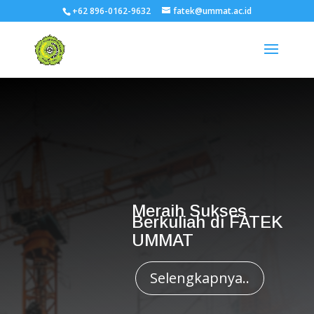
+62 896-0162-9632
fatek@ummat.ac.id
Meraih Sukses
Berkuliah di FATEK
UMMAT
Selengkapnya..